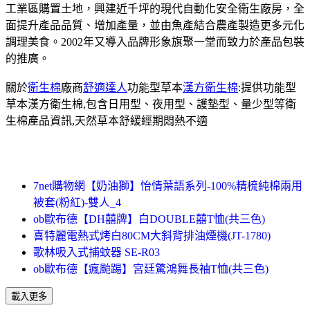
工業區購置土地，興建近千坪的現代自動化安全衛生廠房，全
面提升產品品質、增加產量，並由魚產結合農產製造更多元化
調理美食。2002年又導入品牌形象旗聚一堂而致力於產品包裝
的推廣。
關於
衛生棉
廠商
舒適達人
功能型草本
漢方衛生棉
:提供功能型
草本漢方衛生棉,包含日用型、夜用型、護墊型、量少型等衛
生棉產品資訊,天然草本舒緩經期悶熱不適
7net購物網【奶油獅】怡情葉語系列-100%精梳純棉兩用
被套(粉紅)-雙人_4
ob歐布德【DH囍牌】白DOUBLE囍T恤(共三色)
喜特麗電熱式烤白80CM大斜背排油煙機(JT-1780)
歌林吸入式捕蚊器 SE-R03
ob歐布德【瘋颱踢】宮廷驚鴻舞長袖T恤(共三色)
載入更多