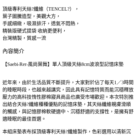
頂級專利天絲?纖維（TENCEL?），
葉子圖騰造型，美觀大方，
手感細緻，吸濕排汗，透氣不悶熱，
精裝版硬式提袋 收納更便利，
台灣精製，質感一流
內容簡介
【Saebi-Rer-風尚葉舞】單人頂級天絲8cm波浪型記憶床墊
近年來，由於生活品質不斷提升，大家對於佔了每天1／3時間
的睡眠時段，也越來越講究，因此具有記憶特質而能沉穩釋放
壓力的高科技惰性膠棉寢具商品也廣受市場歡迎。本次特別推
出結合天絲?纖維種種優點的記憶床墊，其天絲纖維親膚滑順
的觸感，與記憶膠棉軟硬適中、沉穩舒適的支撐性，是擁有舒
適睡眠的最佳首選。
本組床墊表布採頂級專利天絲?纖維製作，色彩選用以清新沉