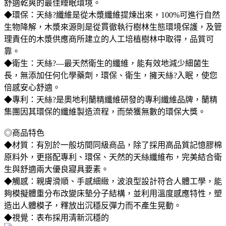
舒適乾爽的最佳睡眠環境。
◆環保：天絲?纖維是從木漿纖維提煉出來，100%可進行自然
生物降解，木漿來源則是從貫徹執行樹林生態環境保護，及管
理責任的木漿供應商所建立的人工培植樹林中取得，品質可
靠。
◆衛生：天絲?—最天然衛生的纖維，能有效地減少細菌生
長，無添加任何化學藥劑，環保、衛生，擁天絲?入眠，使您
倍感安心舒適。
◆專利：天絲?是奧地利蘭精纖維研發的專利纖維品牌，蘭精
集團因其環保的纖維製造流程，而榮獲無數的環保大獎。
◎商品特色
◆材質：有別於一般坊間同級商品，除了採用高品質記憶膠棉
原料外，更搭配專利、環保、天然的天絲纖維布，完美結合衛
生與舒適兩大優良寢具要素。
◆觸感：親膚滑順、手感細緻，波浪型設計符合人體工學，能
夠模擬體重分布改變床墊分子結構，並利用溫度感應特性，塑
造出人體模子，釋放出沉穩反彈力而不產生晃動。
◆視覺：表布採用清新沉穩的