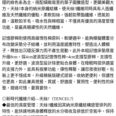
穩的綠色系為主，搭配細緻寫意的葉子圖騰造型，更顯美觀大
方。天絲?本身的納米原纖結構，使天絲?纖維同時具有人造纖
維及天然纖維的優點，柔軟如絲，強韌如聚酯纖維，透氣如
麻，溫軟如羊毛，吸水性與棉相當，不僅具有優良的濕度管理
功能，是最具親膚性的天然纖維。
記憶膠棉則使用高級惰性棉原料，軟硬適中，能夠模擬體重分
布改變床墊分子結構，並利用溫度感應特性，塑造出人體模
子，釋放出沉穩反彈力而不產生晃動。此外本組記憶床墊厚度
升級8cm，採4cm波浪型記憶惰性棉+4cm支撐型膠棉，支撐性
升級，更舒適，波浪型設計除更貼合身體，在睡眠時提供適當
的支撐力外，並具有按摩功能，彈性釋壓，讓您夜夜好眠。包
裝上更不惜成本，升級精裝版硬式提袋，收納更便利，保護性
也更高，如此兼具視覺、質感、舒適度、實用性、便利性的床
墊，錯過可惜，要買要快。
◎新時代纖維介紹—天絲?（TENCEL?）
◆最佳的濕度管理：天絲?纖維因其納米原纖結構道管排列的
特性，能快速地將身體釋放的水分吸收及排放於空氣中，保持