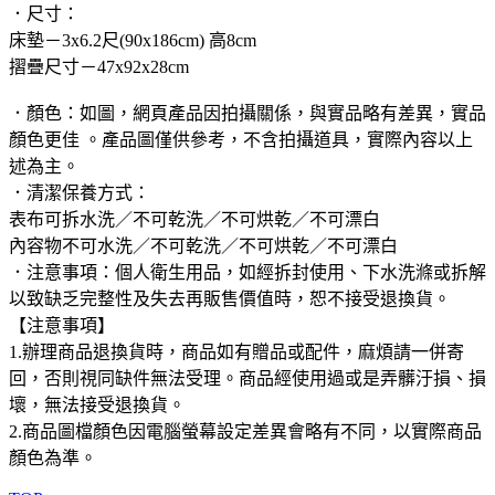
．尺寸：
床墊－3x6.2尺(90x186cm) 高8cm
摺疊尺寸－47x92x28cm
．顏色：如圖，網頁產品因拍攝關係，與實品略有差異，實品
顏色更佳 。產品圖僅供參考，不含拍攝道具，實際內容以上
述為主。
．清潔保養方式：
表布可拆水洗／不可乾洗／不可烘乾／不可漂白
內容物不可水洗／不可乾洗／不可烘乾／不可漂白
．注意事項：個人衛生用品，如經拆封使用、下水洗滌或拆解
以致缺乏完整性及失去再販售價值時，恕不接受退換貨。
【注意事項】
1.辦理商品退換貨時，商品如有贈品或配件，麻煩請一併寄
回，否則視同缺件無法受理。商品經使用過或是弄髒汙損、損
壞，無法接受退換貨。
2.商品圖檔顏色因電腦螢幕設定差異會略有不同，以實際商品
顏色為準。