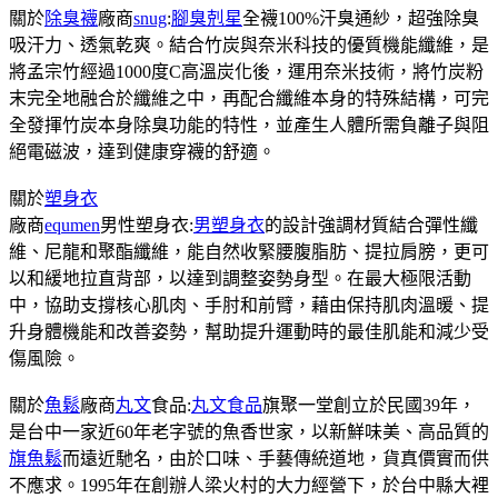
關於
除臭襪
廠商
snug
:
腳臭剋星
全襪100%汗臭通紗，超強除臭
吸汗力、透氣乾爽。結合竹炭與奈米科技的優質機能纖維，是
將孟宗竹經過1000度C高溫炭化後，運用奈米技術，將竹炭粉
末完全地融合於纖維之中，再配合纖維本身的特殊結構，可完
全發揮竹炭本身除臭功能的特性，並產生人體所需負離子與阻
絕電磁波，達到健康穿襪的舒適。
關於
塑身衣
廠商
equmen
男性塑身衣:
男塑身衣
的設計強調材質結合彈性纖
維、尼龍和聚酯纖維，能自然收緊腰腹脂肪、提拉肩膀，更可
以和緩地拉直背部，以達到調整姿勢身型。在最大極限活動
中，協助支撐核心肌肉、手肘和前臂，藉由保持肌肉溫暖、提
升身體機能和改善姿勢，幫助提升運動時的最佳肌能和減少受
傷風險。
關於
魚鬆
廠商
丸文
食品:
丸文食品
旗聚一堂創立於民國39年，
是台中一家近60年老字號的魚香世家，以新鮮味美、高品質的
旗魚鬆
而遠近馳名，由於口味、手藝傳統道地，貨真價實而供
不應求。1995年在創辦人梁火村的大力經營下，於台中縣大裡