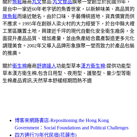
關於
魚鬆
廠商
丸文
食品:
丸文食品
旗聚一堂創立於民國39年，
是台中一家近60年老字號的魚香世家，以新鮮味美、高品質的
旗魚鬆
而遠近馳名，由於口味、手藝傳統道地，貨真價實而供
不應求。1995年在創辦人梁火村的大力經營下，於台中縣大裡
工業區購置土地，興建近千坪的現代自動化安全衛生廠房，全
面提升產品品質、增加產量，並由魚產結合農產製造更多元化
調理美食。2002年又導入品牌形象旗聚一堂而致力於產品包裝
的推廣。
關於
衛生棉
廠商
舒適達人
功能型草本
漢方衛生棉
:提供功能型
草本漢方衛生棉,包含日用型、夜用型、護墊型、量少型等衛
生棉產品資訊,天然草本舒緩經期悶熱不適
博客來網路書店-Repositioning the Hong Kong
Government：Social Foundations and Political Challenges
四方通行70年代民宿(花蓮市)