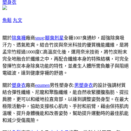
塑身衣
魚鬆
丸文
關於
除臭襪
廠商
snug
:
腳臭剋星
全襪100?臭通紗，超強除臭吸
汗力、透氣乾爽。結合竹炭與奈米科技的優質機能纖維，是將
孟宗竹經過1000度C高溫炭化後，運用奈米技術，將竹炭粉末
完全地融合於纖維之中，再配合纖維本身的特殊結構，可完全
發揮竹炭本身除臭功能的特性，並產生人體所需負離子與阻絕
電磁波，達到健康穿襪的舒適。
關於
塑身衣
廠商
equmen
男性塑身衣:
男塑身衣
的設計強調材質
結合彈性纖維、尼龍和聚酯纖維，能自然收緊腰腹脂肪、提拉
肩膀，更可以和緩地拉直背部，以達到調整姿勢身型。在最大
極限活動中，協助支撐核心肌肉、手肘和前臂，藉由保持肌肉
溫暖、提升身體機能和改善姿勢，幫助提升運動時的最佳肌能
和減少受傷風險。