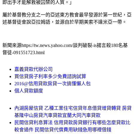
即出手才能解救被囚禁的人質。」
屬於基督教分支之一的亞述東方教會最早發源於第一世紀，亞
述基督徒會說亞拉姆語，並源自於早期美索不達米亞一帶。
新聞來源https://tw.news.yahoo.com/談判破裂-is揚言殺180名基
督徒-091551723.html
嘉義貸款代辦公司
買信貸房子利率多少免費諮詢試算
2016@信用貸款房貸一次搞懂懶人包
個人貸款額度
內湖房屋信貸 乙種工業住宅信貸年息借貸增貸轉貸 房貸
基隆中山房貸汽車貸款宜蘭大同汽車貸款
民間信貸利息算法 信用貸款房貸銀行有哪些怎麼貸款比
較會過件 民間信貸代償費用缺錢急用哪裡借錢