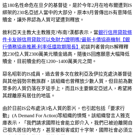
這180名性命危在旦夕的基督徒，是於今年2月在哈布爾遭到IS
綁架的230名亞述人當中的大部分，原本9月曾傳出IS有意降低
贖金，讓外界認為人質可望遭到釋放。
敘利亞天主教大主教雅克?布南?漢都表示，當
銀行信用貸款條
件卡友辦信用貸款可以免財力證明嗎?
最新卡債協商機制【銀
行債務協商推薦:利率低還款期限長】
初談判者曾向IS解釋釋
放230位人質2300萬美元贖金過高，隨後IS回應願意大幅降低
贖金，目前贖金約在1200~1400萬美元之間。
惡名昭彰的IS成員，過去曾多次在敘利亞及伊拉克處決基督徒
與其他弱勢宗教族群，該組織也曾釋放少數人質，但目前為數
眾多的人質仍落在歹徒手上，而且IS主要鎖定亞述人，希望將
其趕離原有居住的地區。
由於日前IS公布處決3名人質的影片，也引起包括「要求行
動」(A Demand For Action)等組織的憤慨。該組織發言人雅克
庫表示，「我們請求國際社會能立即介入，我們已被迫離開自
己祖先居住的地方，甚至被殺害或釘十字架，國際社會必須立