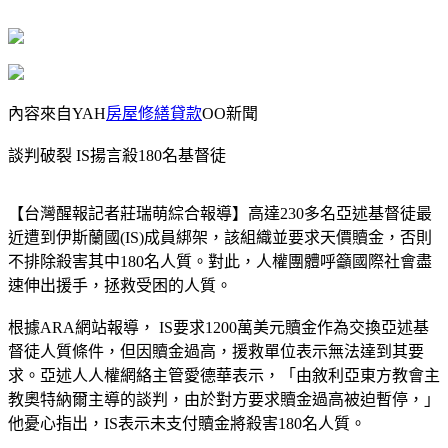
內容來自YAH
房屋修繕貸款
OO新聞
談判破裂 IS揚言殺180名基督徒
【台灣醒報記者莊瑞萌綜合報導】高達230多名亞述基督徒最
近遭到伊斯蘭國(IS)成員綁架，該組織並要求天價贖金，否則
不排除殺害其中180名人質。對此，人權團體呼籲國際社會盡
速伸出援手，拯救受困的人質。
根據ARA網站報導， IS要求1200萬美元贖金作為交換亞述基
督徒人質條件，但因贖金過高，援救單位表示無法達到其要
求。亞述人人權網絡主管愛德華表示，「由敘利亞東方教會主
教奧特納爾主導的談判，由於對方要求贖金過高被迫暫停，」
他憂心指出，IS表示未支付贖金將殺害180名人質。