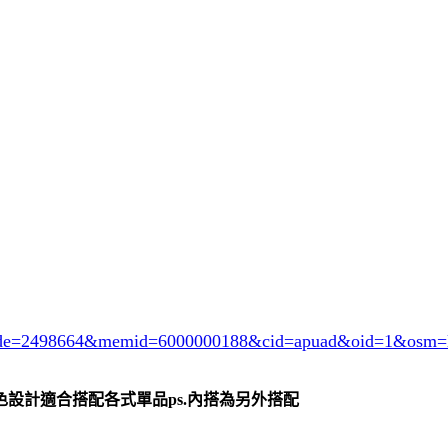
ode=2498664
&memid=6000000188&cid=apuad&oid=1&osm=l
設計適合搭配各式單品ps.內搭為另外搭配