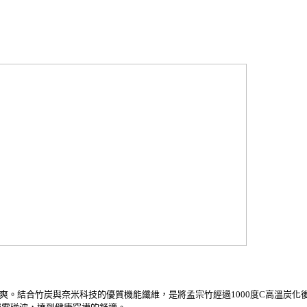
乾爽。結合竹炭與奈米科技的優質機能纖維，是將孟宗竹經過1000度C高溫炭