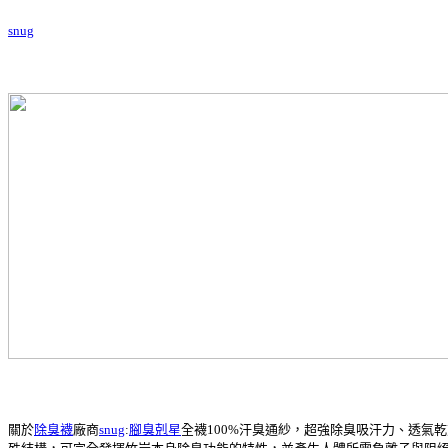
snug
關於
除臭襪
廠商
snug
:
腳臭剋星
全襪100%汗臭通紗，超強除臭吸汗力、透氣