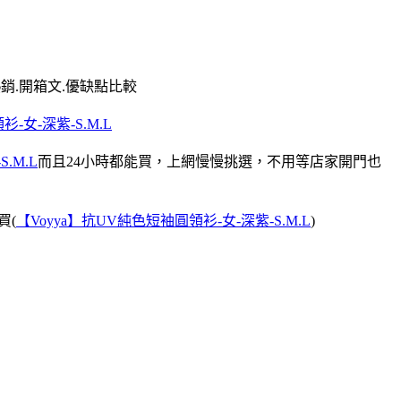
熱銷.開箱文.優缺點比較
-女-深紫-S.M.L
.M.L
而且24小時都能買，上網慢慢挑選，不用等店家開門也
買(
【Voyya】抗UV純色短袖圓領衫-女-深紫-S.M.L
)