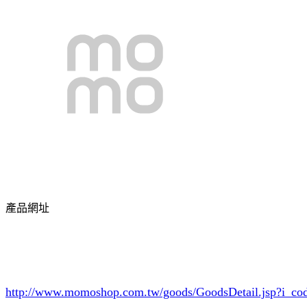
產品網址
http://www.momoshop.com.tw/goods/GoodsDetail.jsp?i_c