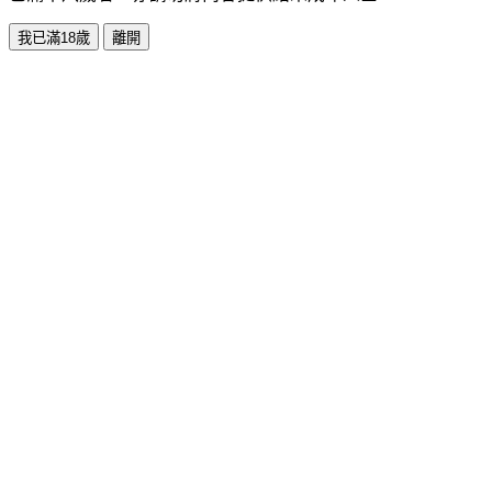
我已滿18歲
離開