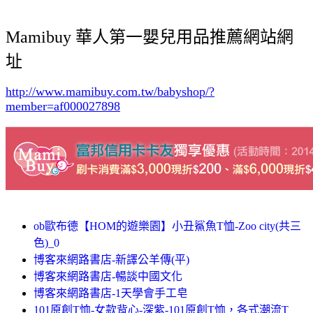
Mamibuy 華人第一嬰兒用品推薦網站網
址
http://www.mamibuy.com.tw/babyshop/?
member=af000027898
ob歐布德【HOM的遊樂園】小丑鯊魚T恤-Zoo city(共三
色)_0
博客來網路書店-新譯公羊傳(平)
博客來網路書店-暢談中國文化
博客來網路書店-1天學會手工皂
101原創T恤-女款背心-深紫-101原創T恤，各式潮流T