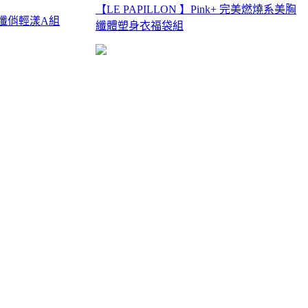
【LE PAPILLON 】Pink+ 完美燃燒系美胸
30天纖俏輕漾A組
纖體塑身衣福袋組