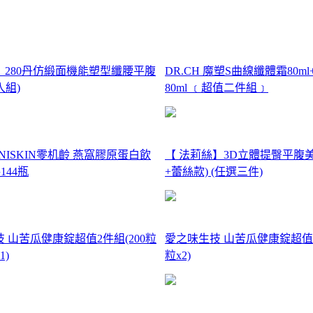
】280丹仿緞面機能塑型纖腰平腹
DR.CH 魔塑S曲線纖體霜80m
入組)
80ml ﹝超值二件組﹞
UNISKIN零机齡 燕窩膠原蛋白飲
【 法莉絲】3D立體提臀平腹美
144瓶
+蕾絲款) (任選三件)
 山苦瓜健康錠超值2件組(200粒
愛之味生技 山苦瓜健康錠超值4件組
1)
粒x2)