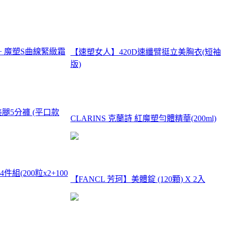
l+ 魔塑S曲線緊緻霜
【速塑女人】420D速纖臂挺立美胸衣(短袖
版)
腿5分褲 (平口款
CLARINS 克蘭詩 紅魔塑勻體精華(200ml)
(200粒x2+100
【FANCL 芳珂】美體錠 (120顆) X 2入