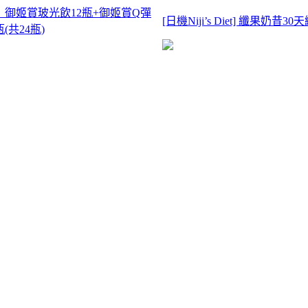
】御姬賞玻光飲12瓶+御姬賞Q彈
[日機Niji’s Diet] 纖果奶昔
(共24瓶)