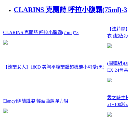
CLARINS 克蘭詩 呼拉小腹霜(75ml)-3
【法莉絲
CLARINS 克蘭詩 呼拉小腹霜(75ml)*3
衣 (超值2
(團購組)
【速塑女人】180D 美胸平腹塑體超機能小可愛(黑)
EX 24盒共
愛之味生技
Elancyl伊蘭纖姿 輕盈曲線彈力組
x1+100粒x