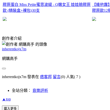
膠原蛋白 Miss Petite蜜思波緹 - Q嫩女王 娃娃臉膠原
【維他露
飲 (精裝盒+裸包)30支
膠原飲12瓶
創作者介紹
inherentkojx7m
網購高手
inherentkojx7m 發表在
痞客邦
留言
(0)
人氣(
7
)
全站分類：
音樂評析
▲top
載入更多